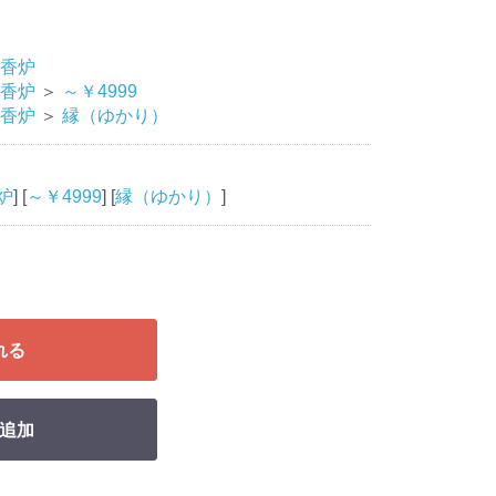
香炉
香炉
＞
～￥4999
香炉
＞
縁（ゆかり）
炉
] [
～￥4999
] [
縁（ゆかり）
]
れる
追加