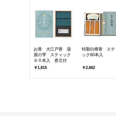
お香 大江戸香 湯
特製白檀香 ステ
屋の雫 スティック
ック60本入
６０本入 香立付
￥1,815
￥2,662