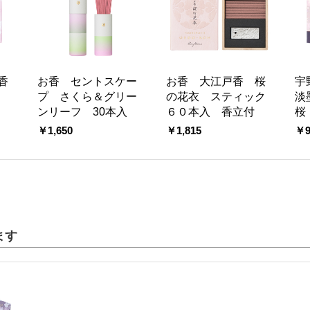
香
お香 セントスケー
お香 大江戸香 桜
宇
プ さくら＆グリー
の花衣 スティック
淡墨
ンリーフ 30本入
６０本入 香立付
桜
￥1,650
￥1,815
￥9
ます