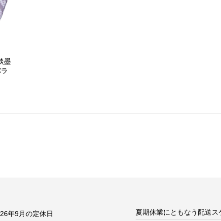
淡墨
バラ
夏期休業にともなう配送ス
026年9月の定休日