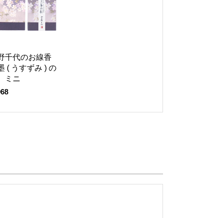
野千代のお線香
 ( うすずみ ) の
 ミニ
68