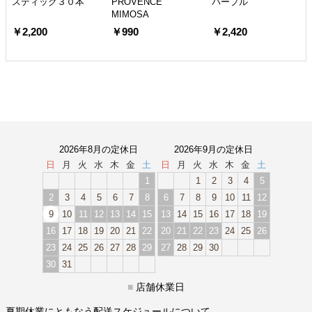
スティック３０本
PROVENCE
パープル
MIMOSA
￥2,200
￥990
￥2,420
2026年8月の定休日
2026年9月の定休日
日
月
火
水
木
金
土
日
月
火
水
木
金
土
1
1
2
3
4
5
2
3
4
5
6
7
8
6
7
8
9
10
11
12
9
10
11
12
13
14
15
13
14
15
16
17
18
19
16
17
18
19
20
21
22
20
21
22
23
24
25
26
23
24
25
26
27
28
29
27
28
29
30
30
31
■
店舗休業日
夏期休業にともなう配送スケジュールについて