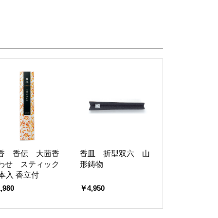
香 香伝 大茴香
香皿 折型双六 山
わせ スティック
形鋳物
0本入 香立付
,980
￥4,950