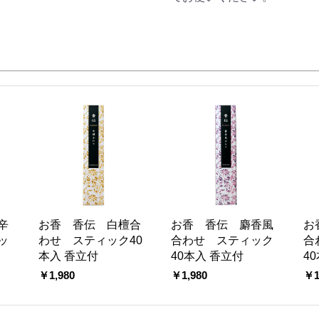
辛
お香 香伝 白檀合
お香 香伝 麝香風
お
ッ
わせ スティック40
合わせ スティック
合
本入 香立付
40本入 香立付
4
￥1,980
￥1,980
￥1