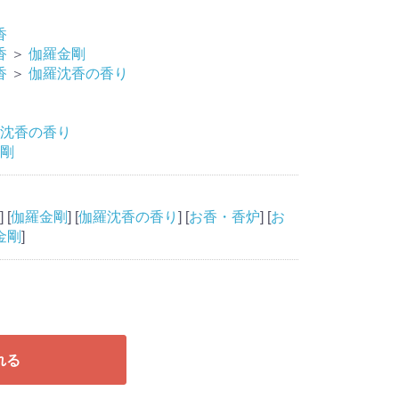
香
香
＞
伽羅金剛
香
＞
伽羅沈香の香り
沈香の香り
剛
] [
伽羅金剛
] [
伽羅沈香の香り
] [
お香・香炉
] [
お
金剛
]
れる