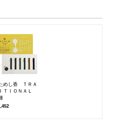
ためし香 ＴＲＡ
ＩＴＩＯＮＡＬ
種
,452