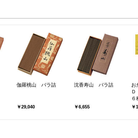
伽羅桃山 バラ詰
沈香寿山 バラ詰
お
Ｄ
６
￥29,040
￥6,655
￥1