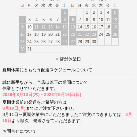
日
月
火
水
木
金
土
日
月
火
水
木
金
土
1
1
2
3
4
5
2
3
4
5
6
7
8
6
7
8
9
10
11
12
9
10
11
12
13
14
15
13
14
15
16
17
18
19
16
17
18
19
20
21
22
20
21
22
23
24
25
26
23
24
25
26
27
28
29
27
28
29
30
30
31
■
店舗休業日
夏期休業にともなう配送スケジュールについて
誠に勝手ながら、当店は以下の期間について
休業とさせていただきます。
2026年8月13日(木)～2026年8月16日(日)
夏期休業前の発送をご希望の方は
8月10日(月)
までにご注文下さいませ。
8月11日～夏期休業中にいただきましたご注文につきましては、
8月
18日
より順次、発送させていただきます。
お問合せについて