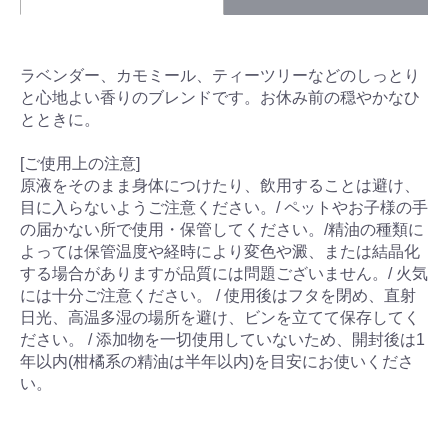
ラベンダー、カモミール、ティーツリーなどのしっとり
と心地よい香りのブレンドです。お休み前の穏やかなひ
とときに。
[ご使用上の注意]
原液をそのまま身体につけたり、飲用することは避け、
目に入らないようご注意ください。/ ペットやお子様の手
の届かない所で使用・保管してください。/精油の種類に
よっては保管温度や経時により変色や澱、または結晶化
する場合がありますが品質には問題ございません。/ 火気
には十分ご注意ください。 / 使用後はフタを閉め、直射
日光、高温多湿の場所を避け、ビンを立てて保存してく
ださい。 / 添加物を一切使用していないため、開封後は1
年以内(柑橘系の精油は半年以内)を目安にお使いくださ
い。