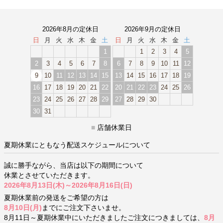
2026年8月の定休日
2026年9月の定休日
日
月
火
水
木
金
土
日
月
火
水
木
金
土
1
1
2
3
4
5
2
3
4
5
6
7
8
6
7
8
9
10
11
12
9
10
11
12
13
14
15
13
14
15
16
17
18
19
16
17
18
19
20
21
22
20
21
22
23
24
25
26
23
24
25
26
27
28
29
27
28
29
30
30
31
■
店舗休業日
夏期休業にともなう配送スケジュールについて
誠に勝手ながら、当店は以下の期間について
休業とさせていただきます。
2026年8月13日(木)～2026年8月16日(日)
夏期休業前の発送をご希望の方は
8月10日(月)
までにご注文下さいませ。
8月11日～夏期休業中にいただきましたご注文につきましては、
8月