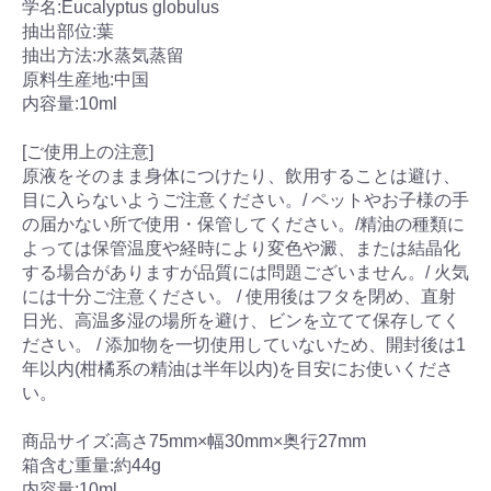
学名:Eucalyptus globulus
抽出部位:葉
抽出方法:水蒸気蒸留
原料生産地:中国
内容量:10ml
[ご使用上の注意]
原液をそのまま身体につけたり、飲用することは避け、
目に入らないようご注意ください。/ ペットやお子様の手
の届かない所で使用・保管してください。/精油の種類に
よっては保管温度や経時により変色や澱、または結晶化
する場合がありますが品質には問題ございません。/ 火気
には十分ご注意ください。 / 使用後はフタを閉め、直射
日光、高温多湿の場所を避け、ビンを立てて保存してく
ださい。 / 添加物を一切使用していないため、開封後は1
年以内(柑橘系の精油は半年以内)を目安にお使いくださ
い。
商品サイズ:高さ75mm×幅30mm×奥行27mm
箱含む重量:約44g
内容量:10ml