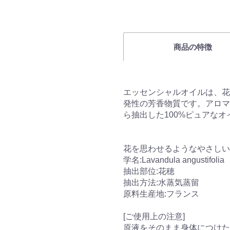
商品の特徴
エッセンシャルオイルは、花
発性の芳香物質です。アロマ
ら抽出した100%ピュアなオ
花を思わせるようなやさしい
学名:Lavandula angustifolia
抽出部位:花穂
抽出方法:水蒸気蒸留
原料生産地:フランス
[ご使用上の注意]
原液をそのまま身体につけた