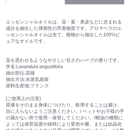
エッセンシャルオイルは、花・葉・果皮などに含まれる
成分を抽出した揮発性の芳香物質です。アロマベラのエ
ッセンシャルオイルは全て、植物から抽出した100%ピ
ュアなオイルです。
花を思わせるようなやさしい甘さのハーブの香りです。
学名:Lavandula angustifolia
抽出部位:花穂
抽出方法:水蒸気蒸留
原料生産地:フランス
[ご使用上の注意]
原液をそのまま身体につけたり、飲用することは避け、
目に入らないようご注意ください。/ ペットやお子様の手
の届かない所で使用・保管してください。/精油の種類に
よっては保管温度や経時により変色や澱、または結晶化