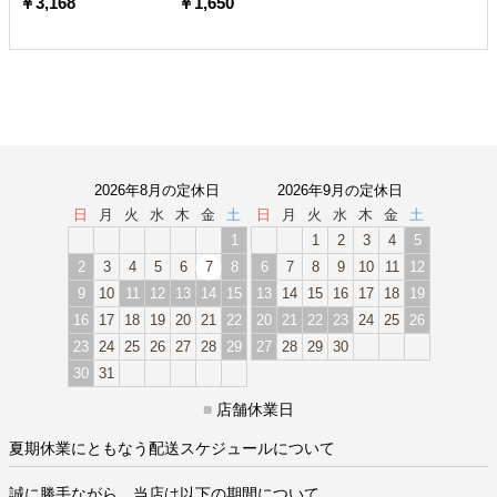
￥3,168
￥1,650
2026年8月の定休日
2026年9月の定休日
日
月
火
水
木
金
土
日
月
火
水
木
金
土
1
1
2
3
4
5
2
3
4
5
6
7
8
6
7
8
9
10
11
12
9
10
11
12
13
14
15
13
14
15
16
17
18
19
16
17
18
19
20
21
22
20
21
22
23
24
25
26
23
24
25
26
27
28
29
27
28
29
30
30
31
■
店舗休業日
夏期休業にともなう配送スケジュールについて
誠に勝手ながら、当店は以下の期間について