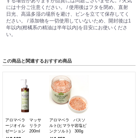
する場合がありますが品質には問題ございません。/ 火気
には十分ご注意ください。 / 使用後はフタを閉め、直射
日光、高温多湿の場所を避け、ビンを立てて保存してく
ださい。 / 添加物を一切使用していないため、開封後は1
年以内(柑橘系の精油は半年以内)を目安にお使いくださ
い。
この商品と関連するおすすめ商品
アロマベラ マッサ
アロマベラ バスソ
ージオイル リラク
ルト(ヒマラヤ岩塩ピ
ゼーション 200ml
ンクソルト) 300g