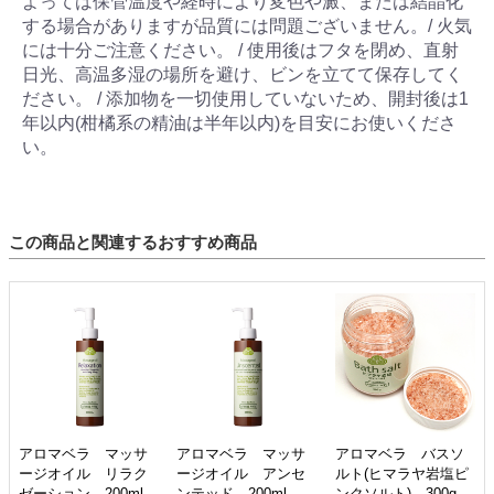
よっては保管温度や経時により変色や澱、または結晶化
する場合がありますが品質には問題ございません。/ 火気
には十分ご注意ください。 / 使用後はフタを閉め、直射
日光、高温多湿の場所を避け、ビンを立てて保存してく
ださい。 / 添加物を一切使用していないため、開封後は1
年以内(柑橘系の精油は半年以内)を目安にお使いくださ
い。
この商品と関連するおすすめ商品
アロマベラ マッサ
アロマベラ マッサ
アロマベラ バスソ
ージオイル リラク
ージオイル アンセ
ルト(ヒマラヤ岩塩ピ
ゼーション 200ml
ンテッド 200ml
ンクソルト) 300g