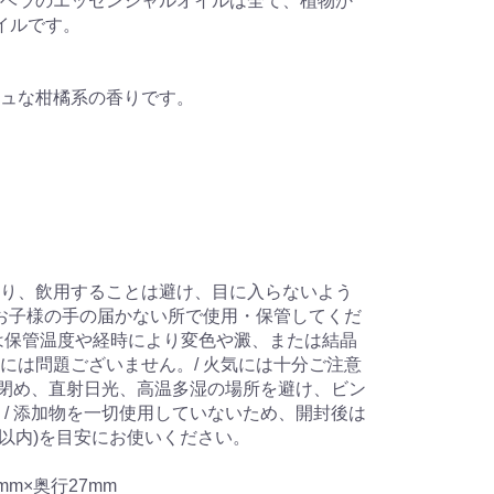
ベラのエッセンシャルオイルは全て、植物か
イルです。
ュな柑橘系の香りです。
り、飲用することは避け、目に入らないよう
やお子様の手の届かない所で使用・保管してくだ
は保管温度や経時により変色や澱、または結晶
には問題ございません。/ 火気には十分ご注意
タを閉め、直射日光、高温多湿の場所を避け、ビン
 / 添加物を一切使用していないため、開封後は
年以内)を目安にお使いください。
mm×奥行27mm