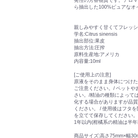
発性の芳香物質です。アロマ
ら抽出した100%ピュアなオ
親しみやすく甘くてフレッシ
学名:Citrus sinensis
抽出部位:果皮
抽出方法:圧搾
原料生産地:アメリカ
内容量:10ml
[ご使用上の注意]
原液をそのまま身体につけた
ご注意ください。/ ペット
さい。/精油の種類によって
化する場合がありますが品質
ください。 / 使用後はフ
を立てて保存してください。
1年以内(柑橘系の精油は半
商品サイズ:高さ75mm×幅30