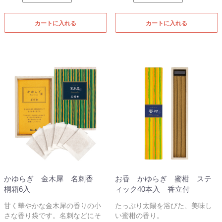
カートに入れる
カートに入れる
かゆらぎ 金木犀 名刺香
お香 かゆらぎ 蜜柑 ステ
桐箱6入
ィック40本入 香立付
甘く華やかな金木犀の香りの小
たっぷり太陽を浴びた、美味し
さな香り袋です。名刺などにそ
い蜜柑の香り。