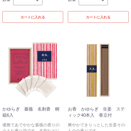
カートに入れる
カートに入れる
かゆらぎ 薔薇 名刺香 桐
お香 かゆらぎ 生姜 ステ
箱6入
ィック40本入 香立付
優雅であでやかな薔薇の香りの
爽やかできりっとした生姜その
小さな香り袋です。名刺などに
ものの香りです。