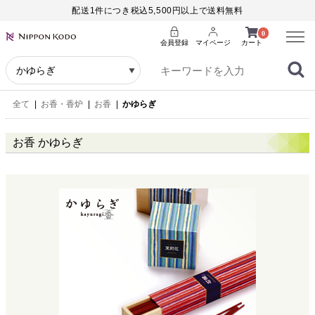
配送1件につき税込5,500円以上で送料無料
Menu
0
会員登録
マイページ
カート
全て
|
お香・香炉
|
お香
|
かゆらぎ
お香 かゆらぎ