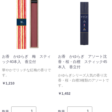
お香 かゆらぎ 梅 スティ
お香 かゆらぎ アソート沈
ック40本入 香立付
香・桜・白檀 スティック45
本入 香立付
華やかでリッチな紅梅の香りで
す。
かゆらぎシリーズ人気の香り沈
香・桜・白檀3種類のアソートで
￥1,210
す。
￥1,452
数量
数量