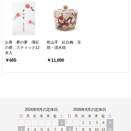
お香 夢の夢 薄紅
乾山手 紅白梅 京
の香 スティック12
焼・清水焼
本入
￥605
￥11,000
2026年8月の定休日
2026年9月の定休日
日
月
火
水
木
金
土
日
月
火
水
木
金
土
1
1
2
3
4
5
2
3
4
5
6
7
8
6
7
8
9
10
11
12