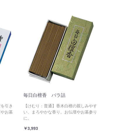
毎日白檀香 バラ詰
檀を引き
【けむり：普通】香木白檀の親しみやす
壇やお墓
い、まろやかな香り。お仏壇やお墓参り
に。
￥3,993