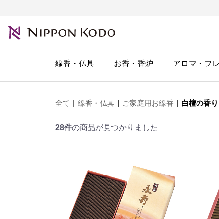
線香・仏具
お香・香炉
アロマ・フ
全て
|
線香・仏具
|
ご家庭用お線香
|
白檀の香り
28件
の商品が見つかりました