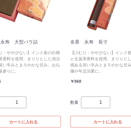
 永寿 大型バラ詰
名香 永寿 長寸
り：やや少ない】インド産の白檀
【けむり：やや少ない】インド
系香料を使用。きりりとした清涼
と生薬系香料を使用。きりりと
深い辛みとまろやかな甘み。お仏
感ある深い辛みとまろやかな甘
墓参りに。
儀や年忌法要に。
5
￥968
数量
カートに入れる
カートに入れる