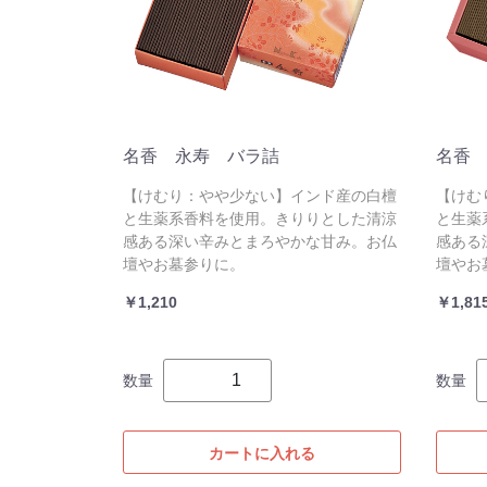
名香 永寿 バラ詰
名香
【けむり：やや少ない】インド産の白檀
【けむ
と生薬系香料を使用。きりりとした清涼
と生薬
感ある深い辛みとまろやかな甘み。お仏
感ある
壇やお墓参りに。
壇やお
￥1,210
￥1,81
数量
数量
カートに入れる