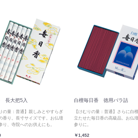
 長大把5入
白檀毎日香 徳用バラ詰
りの量：普通】親しみとやすらぎ
【けむりの量：普通】さらに白
の香り。長寸サイズです。お仏壇
立たせた毎日香の高級品。お仏
参り、寺院へのお供えにも。
参りに。
0
￥1,452