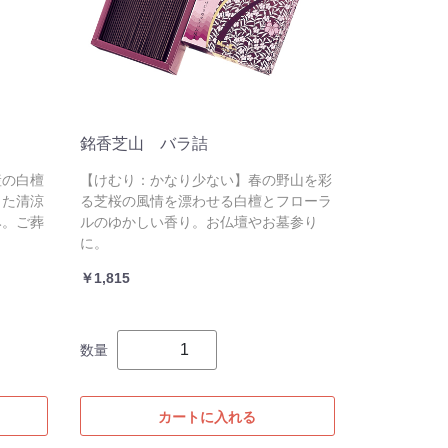
銘香芝山 バラ詰
産の白檀
【けむり：かなり少ない】春の野山を彩
した清涼
る芝桜の風情を漂わせる白檀とフローラ
み。ご葬
ルのゆかしい香り。お仏壇やお墓参り
に。
￥1,815
数量
カートに入れる