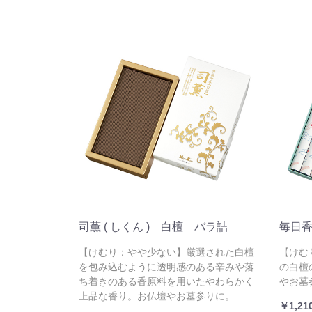
司薫 ( しくん ) 白檀 バラ詰
毎日香
【けむり：やや少ない】厳選された白檀
【けむ
を包み込むように透明感のある辛みや落
の白檀
ち着きのある香原料を用いたやわらかく
やお墓
上品な香り。お仏壇やお墓参りに。
￥1,21