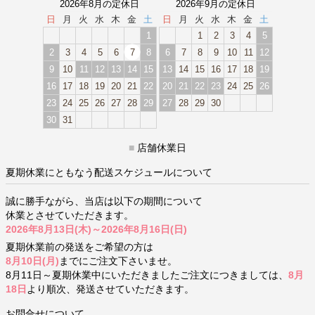
2026年8月の定休日
2026年9月の定休日
日
月
火
水
木
金
土
日
月
火
水
木
金
土
1
1
2
3
4
5
2
3
4
5
6
7
8
6
7
8
9
10
11
12
9
10
11
12
13
14
15
13
14
15
16
17
18
19
16
17
18
19
20
21
22
20
21
22
23
24
25
26
23
24
25
26
27
28
29
27
28
29
30
30
31
■
店舗休業日
夏期休業にともなう配送スケジュールについて
誠に勝手ながら、当店は以下の期間について
休業とさせていただきます。
2026年8月13日(木)～2026年8月16日(日)
夏期休業前の発送をご希望の方は
8月10日(月)
までにご注文下さいませ。
8月11日～夏期休業中にいただきましたご注文につきましては、
8月
18日
より順次、発送させていただきます。
お問合せについて