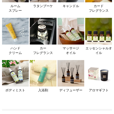
ルーム
ラタンブーケ
キャンドル
カード
スプレー
フレグランス
ハンド
カー
マッサージ
エッセンシャルオ
クリーム
フレグランス
オイル
イル
ボディミスト
入浴剤
ディフューザー
アロマギフト