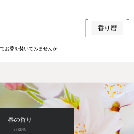
香り暦
てお香を焚いてみませんか
－ 春の香り －
SPRING