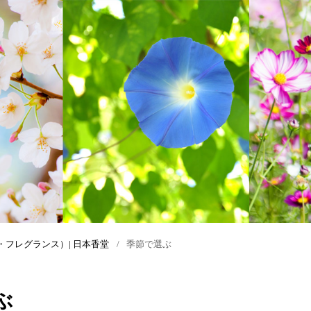
ス＞
案
お香の種類
シリーズから選ぶ
香炉
おすすめギフトTOP
お香の楽しみ方・使い方
香りで選ぶ
香り袋
お香のギフト
ズ
季節で選ぶ
香木
ルームフレグランスギフト
練香
ボディーケア用 ギフト
香道具
電子香炉
・フレグランス）| 日本香堂
季節で選ぶ
ぶ