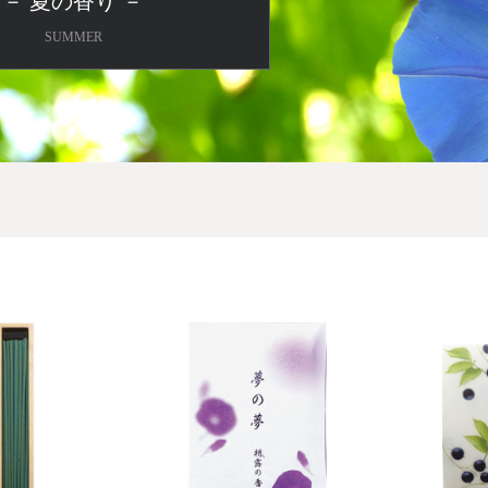
－ 夏の香り －
SUMMER