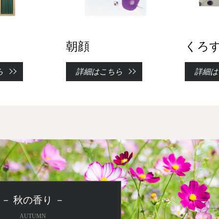
朝顔
くろ
ら
詳細はこちら
詳細は
－ 秋の香り －
AUTUMN