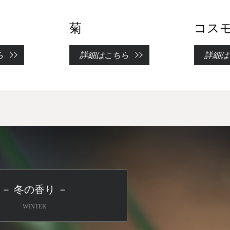
菊
コス
ら
詳細はこちら
詳細は
－ 冬の香り －
WINTER