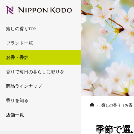
アロマベラ
お香のいろは
＜ディズニープリンセ
香りのある暮らしの提
アンミング
お香を選ぶ
香涼み
香りのエピソード
癒しの香り
TOP
エステバン
香炉・その他
フレグランスメモリー
香の原料
ブランド一覧
（香り袋・練香・香木）
エヌケーピュア
香りのチカラ
日本の香文化
お香・香炉
KODU
スポーツアロマ
香りで毎日の暮らしに彩りを
睡眠アロマ anming
商品ラインナップ
ギフト
香りを知る
癒しの香り（お香
店舗一覧
季節で選