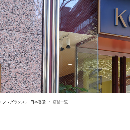
ス＞
案
お香の種類
シリーズから選ぶ
香炉
おすすめギフトTOP
お香の楽しみ方・使い方
香りで選ぶ
香り袋
お香のギフト
ズ
季節で選ぶ
香木
ルームフレグランスギフト
練香
ボディーケア用 ギフト
香道具
電子香炉
・フレグランス）| 日本香堂
店舗一覧