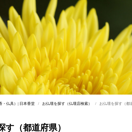
ら
日々の供養の知識
お線香・お香の出来るまで
新盆とは？初めてでもわかる迎え
方・準備・マナー完全ガイド
識
弔問・会葬の手引き
香の種類
検索）
お墓と仏壇の手引き
臨終の際の手引き
通夜の際の手引き
慶事用お線
葬儀・告別式の手引き
葬儀後・法要の手引き
・仏具）| 日本香堂
お仏壇を探す（仏壇店検索）
お仏壇を探す（都
困ったときにすぐに役立つ 葬儀に
まつわる挨拶・お悔やみ文例集
探す（都道府県）