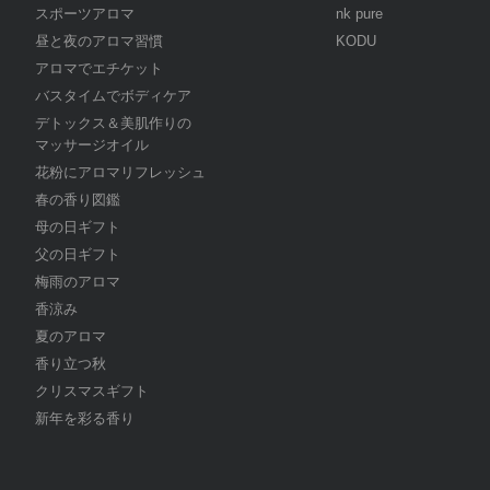
スポーツアロマ
nk pure
昼と夜のアロマ習慣
KODU
アロマでエチケット
バスタイムでボディケア
デトックス＆美肌作りの
マッサージオイル
花粉にアロマリフレッシュ
春の香り図鑑
母の日ギフト
父の日ギフト
梅雨のアロマ
香涼み
夏のアロマ
香り立つ秋
クリスマスギフト
新年を彩る香り