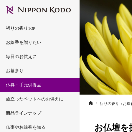
訃報の知らせが届いた
シリーズから選ぶ
墓参用品
手元供養品
ペット用お線香
仏事の豆知識
ご注文ご利用ガイド
短いサイズのお線香
お墓掃除代行（美墓）
仏具
お線香・ローソクの知
祈りの香り
TOP
季節の仏事
お仏壇を探す（仏壇店
香の原料
お線香を贈りたい
ご予算から選ぶ
仏事と風習の読みもの
毎日のお供えに
風呂敷包みお線香
お墓参り
ご結婚が決まったら（
仏具・手元供養品
香）
旅立ったペットへのお供えに
電報・弔電・ギフト券
祈りの香り（お線香
商品ラインナップ
お仏壇を
仏事やお線香を知る