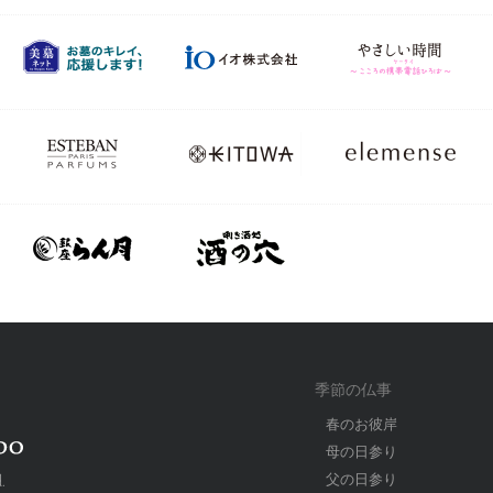
季節の仏事
春のお彼岸
母の日参り
父の日参り
.