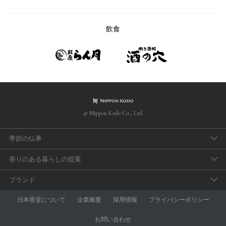
飲食
© Nippon Kodo Co., Ltd.
季節の仏事
春のお彼岸
香りのある暮らしの提案
母の日参り
アロマで手軽に「睡眠のセルフケア」
ブランド
父の日参り
おうち時間の充実に香りを取り入れよう
aroma vera
日本香堂について
企業概要
採用情報
プライバシーポリシー
お盆・新盆見舞
和の香りを楽しむ
anming
お問い合わせ