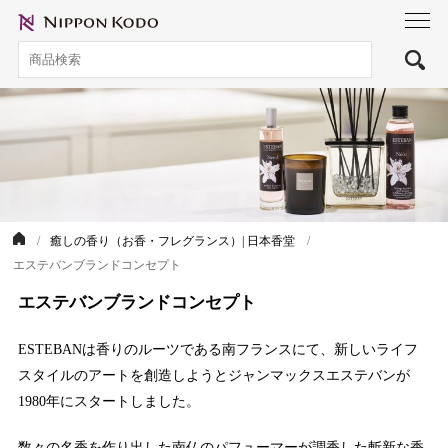
toggl
navig
癒しの香り（お香・フレグランス）| 日本香堂
エステバンブランドコンセプト
エステバンブランドコンセプト
ESTEBANは香りのルーツである南フランスにて、新しいライフ
スタイルのアートを創造しようとジャンマックスエステバンが
1980年にスタートしました。
数々の名香を作り出した南仏のパフューマーが調香した斬新な香