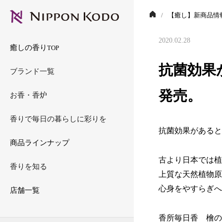
アロマベラ
お香のいろは
＜ディズニープリンセ
香りのある暮らしの提
【癒し】新商品情
アンミング
お香を選ぶ
香涼み
香りのエピソード
2020.02.28
癒しの香り
TOP
エステバン
香炉・その他
フレグランスメモリー
香の原料
抗菌効果
ブランド一覧
（香り袋・練香・香木）
エヌケーピュア
香りのチカラ
日本の香文化
発売。
お香・香炉
KODU
スポーツアロマ
香りで毎日の暮らしに彩りを
抗菌効果があると
睡眠アロマ anming
商品ラインナップ
ギフト
古より日本では植
香りを知る
上質な天然植物原
心身をやすらぎへ
店舗一覧
香所毎日香 檜の