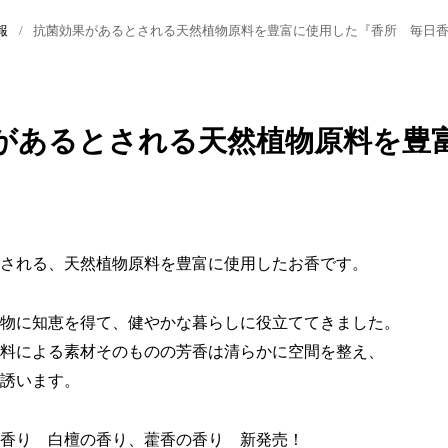
ス＞
案
お香の種類
シリーズから選ぶ
香炉
おすすめギフトTOP
報
抗菌効果があるとされる天然植物原料を豊富に使用した『香所 毎日
お香の楽しみ方・使い方
香りで選ぶ
香り袋
お香のギフト
ズ
季節で選ぶ
香木
ルームフレグランスギフト
があるとされる天然植物原料を豊
練香
ボディーケア用 ギフト
香道具
される、天然植物原料を豊富に使用したお香です。
電子香炉
物に知恵を得て、健やかな暮らしに役立ててきました。
料による素材そのものの芳香は清らかに空間を整え、
誘います。
香り 白檀の香り、藿香の香り 新発売！