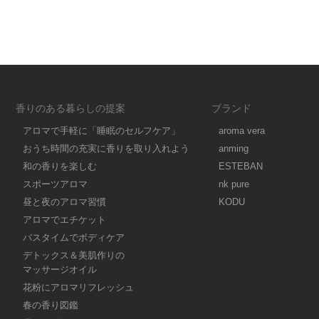
香りのある暮らしの提案
ブランド
アロマで手軽に「睡眠のセルフケア」
aroma vera
おうち時間の充実に香りを取り入れよう
anming
和の香りを楽しむ
ESTEBAN
スポーツアロマ
nk pure
昼と夜のアロマ習慣
KODU
アロマでエチケット
バスタイムでボディケア
デトックス＆美肌作りの
マッサージオイル
花粉にアロマリフレッシュ
春の香り図鑑