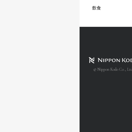
飲食
© Nippon Kodo Co., Ltd