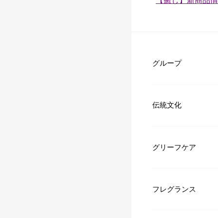
【癒し】新商品情
テ
ゴ
リ
ー：
グループ
伝統文化
グリーフケア
フレグランス