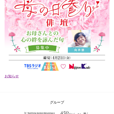
カ
お知らせ
テ
ゴ
リ
ー：
グループ