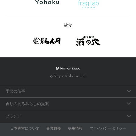
飲食
© Nippon Kodo Co., Ltd.
季節の仏事
春のお彼岸
香りのある暮らしの提案
母の日参り
アロマで手軽に「睡眠のセルフケア」
ブランド
父の日参り
おうち時間の充実に香りを取り入れよう
aroma vera
日本香堂について
企業概要
採用情報
プライバシーポリシー