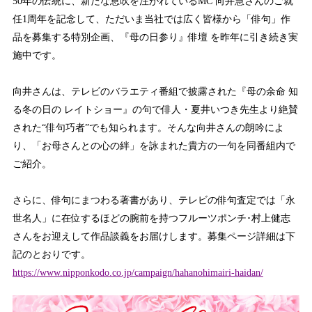
50年の伝統に、新たな息吹を注がれているMC 向井慧さんのご就
任1周年を記念して、ただいま当社では広く皆様から「俳句」作
品を募集する特別企画、『母の日参り』俳壇 を昨年に引き続き実
施中です。
向井さんは、テレビのバラエティ番組で披露された『母の余命 知
る冬の日の レイトショー』の句で俳人・夏井いつき先生より絶賛
された“俳句巧者”でも知られます。そんな向井さんの朗吟によ
り、「お母さんとの心の絆」を詠まれた貴方の一句を同番組内で
ご紹介。
さらに、俳句にまつわる著書があり、テレビの俳句査定では「永
世名人」に在位するほどの腕前を持つフルーツポンチ･村上健志
さんをお迎えして作品談義をお届けします。募集ページ詳細は下
記のとおりです。
https://www.nipponkodo.co.jp/campaign/hahanohimairi-haidan/