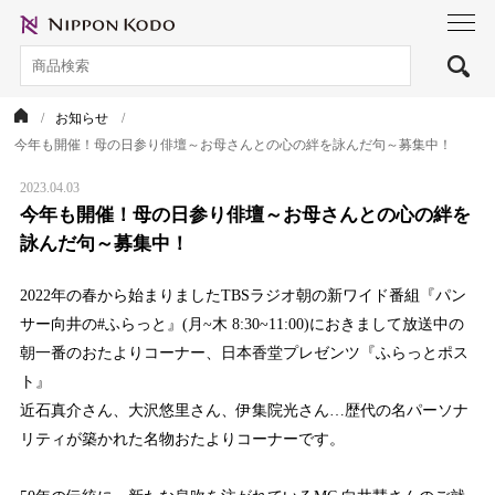
toggl
navig
お知らせ
今年も開催！母の日参り俳壇～お母さんとの心の絆を詠んだ句～募集中！
2023.04.03
今年も開催！母の日参り俳壇～お母さんとの心の絆を
詠んだ句～募集中！
2022年の春から始まりましたTBSラジオ朝の新ワイド番組『パン
サー向井の#ふらっと』(月~木 8:30~11:00)におきまして放送中の
朝一番のおたよりコーナー、日本香堂プレゼンツ『ふらっとポス
ト』
近石真介さん、大沢悠里さん、伊集院光さん…歴代の名パーソナ
リティが築かれた名物おたよりコーナーです。