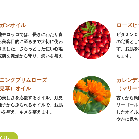
ガンオイル
ローズヒ
地モロッコでは、長きにわたり食
ビタミンＣ
ら美容目的に至るまで大切に使わ
の定番とし
きました。さらっとした使い心地
す。お肌を
皮膚を乾燥から守り、潤いを与え
ちます。
。
ニングプリムローズ
カレンデ
見草）オイル
（マリー
の美しさを応援するオイル。月見
古くから民
種子から採られるオイルで、お肌
リーゴール
いを与え、キメを整えます。
したオイル
やかに保ち
イル