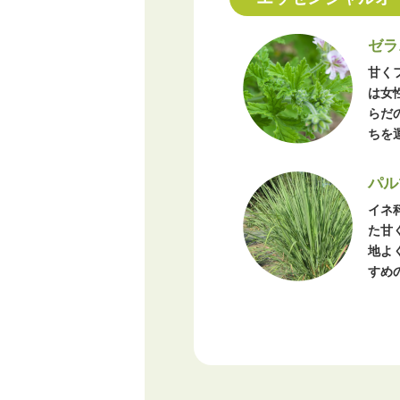
ゼラ
甘く
は女
らだ
ちを
パル
イネ
た甘
地よ
すめ