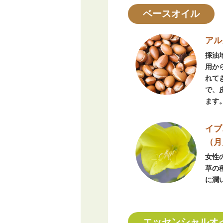
ベースオイル
アル
採油
用か
れて
で、
ます
イブ
（月
女性
草の
に潤
エッセンシャルオ