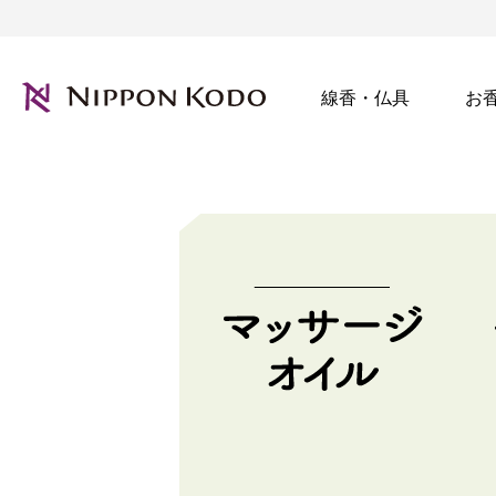
線香・仏具
お