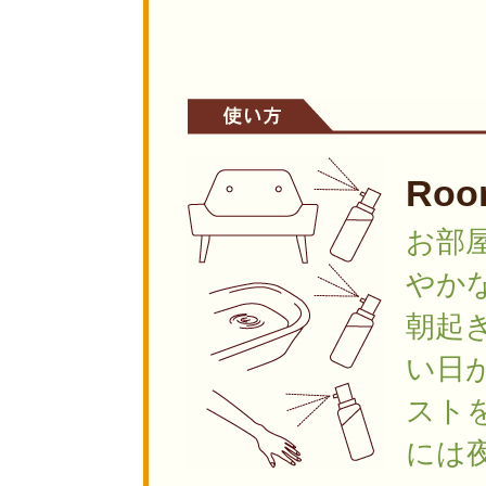
Roo
お部
やか
朝起
い日
スト
には