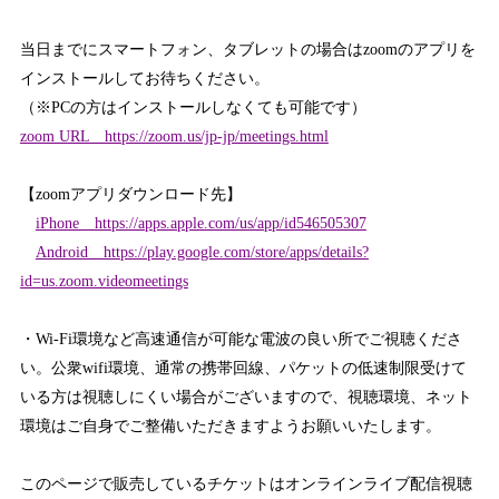
当日までにスマートフォン、タブレットの場合はzoomのアプリを
インストールしてお待ちください。
（※PCの方はインストールしなくても可能です）
zoom URL https://zoom.us/jp-jp/meetings.html
【zoomアプリダウンロード先】
iPhone https://apps.apple.com/us/app/id546505307
Android https://play.google.com/store/apps/details?
id=us.zoom.videomeetings
・Wi-Fi環境など高速通信が可能な電波の良い所でご視聴くださ
い。公衆wifi環境、通常の携帯回線、パケットの低速制限受けて
いる方は視聴しにくい場合がございますので、視聴環境、ネット
環境はご自身でご整備いただきますようお願いいたします。
このページで販売しているチケットはオンラインライブ配信視聴