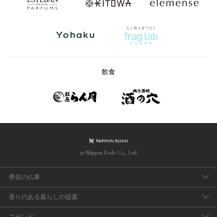
飲食
© Nippon Kodo Co., Ltd.
季節の仏事
春のお彼岸
香りのある暮らしの提案
母の日参り
アロマで手軽に「睡眠のセルフケア」
ブランド