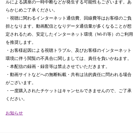
ルによる講座の一時中断などが発生する可能性もございます。あ
らかじめご了承ください。
・視聴に関わるインターネット通信費、回線費等はお客様のご負
担となります。動画配信となりデータ通信量が多くなることが想
定されるため、安定したインターネット環境（Wi-Fi等）のご利用
を推奨します。
・お客様起因による視聴トラブル、及びお客様のインターネット
環境に伴う閲覧の不具合に関しましては、責任を負いかねます。
・本配信の録画・録音等は禁止させていただきます。
・動画サイトなどへの無断転載・共有は法的責任に問われる場合
がございます。
・一度購入されたチケットはキャンセルできませんので、ご了承
ください。
カ
お知らせ
テ
ゴ
リ