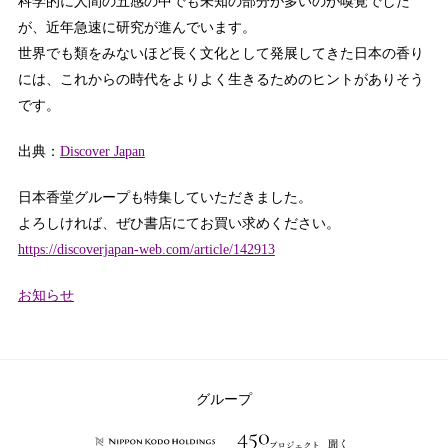
科学的に人間の五感の中でも未知の部分が多いのが嗅覚でした
が、近年急速に研究が進んでいます。
世界でも類をみないほど長く文化として発展してきた日本の香り
には、これからの時代をよりよく生きるためのヒントがありそう
です。
出典：
Discover Japan
日本香堂グループも特集していただきました。
よろしければ、ぜひ書店にてお買い求めください。
https://discoverjapan-web.com/article/142913
カ
お知らせ
テ
ゴ
リ
ー：
グループ