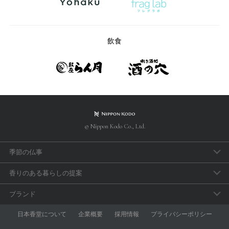
飲食
© Nippon Kodo Co., Ltd.
季節の仏事
春のお彼岸
香りのある暮らしの提案
母の日参り
アロマで手軽に「睡眠のセルフケア」
ブランド
父の日参り
おうち時間の充実に香りを取り入れよう
aroma vera
日本香堂について
企業概要
採用情報
プライバシーポリシー