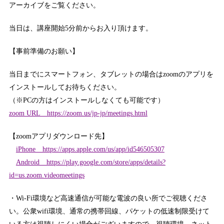
アーカイブをご覧ください。
当日は、講座開始5分前からお入り頂けます。
【事前準備のお願い】
当日までにスマートフォン、タブレットの場合はzoomのアプリを
インストールしてお待ちください。
（※PCの方はインストールしなくても可能です）
zoom URL https://zoom.us/jp-jp/meetings.html
【zoomアプリダウンロード先】
iPhone https://apps.apple.com/us/app/id546505307
Android https://play.google.com/store/apps/details?
id=us.zoom.videomeetings
・Wi-Fi環境など高速通信が可能な電波の良い所でご視聴くださ
い。公衆wifi環境、通常の携帯回線、パケットの低速制限受けて