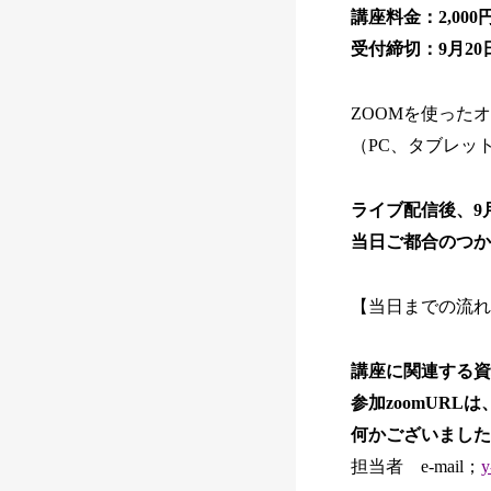
講座料金：2,00
受付締切：9月20
ZOOMを使った
（PC、タブレッ
ライブ配信後、9
当日ご都合のつか
【当日までの流れ
講座に関連する資
参加zoomUR
何かございました
担当者 e-mail；
y