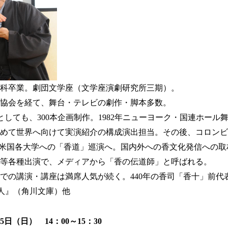
科卒業。劇団文学座（文学座演劇研究所三期）。
協会を経て、舞台・テレビの劇作・脚本多数。
としても、300本企画制作。1982年ニューヨーク・国連ホール
めて世界へ向けて実演紹介の構成演出担当。その後、コロンビ
、米国各大学への「香道」巡演へ。国内外への香文化発信への取
等各種出演で、メディアから「香の伝道師」と呼ばれる。
での講演・講座は満席人気が続く。440年の香司「香十」前代
本人』（角川文庫）他
25日（日） 14：00～15：30