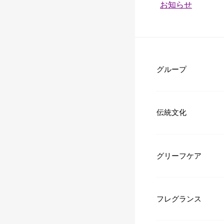
カ
お知らせ
テ
ゴ
リ
ー：
グループ
伝統文化
グリーフケア
フレグランス