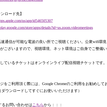
ウンロード先】
pps.apple.com/us/app/id546505307
play.google.com/store/apps/details?id=us.zoom.videomeetings
など高速通信が可能な電波の良い所でご視聴ください。公衆wifi
がございますので、視聴環境、ネット環境はご自身でご整備い
しているチケットはオンラインライブ配信視聴チケットです。
をご利用頂く際には、Google Chromeのご利用をお勧めし
（ダウンロードしてすぐにお使いいただけます）
に関するお問い合わせは
こちら
から：：：