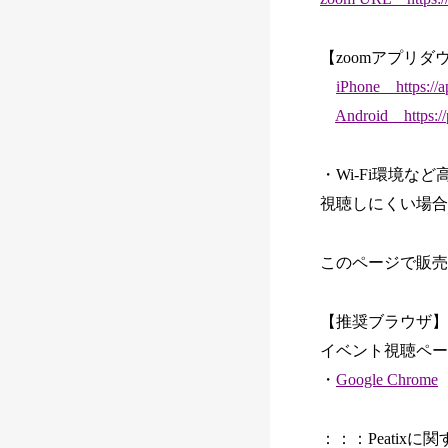
【zoomアプリダ
iPhone https://a
Android https://
・Wi-Fi環境
視聴しにくい場合
このページで販売
【推奨ブラウザ】
イベント視聴ページ
・
Google Chrome
：：：Peatix