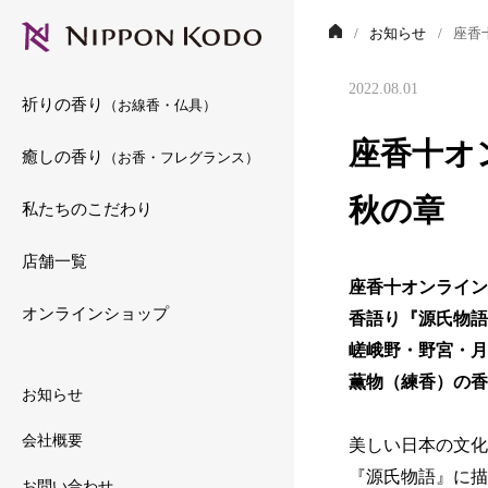
お知らせ
座香
2022.08.01
祈りの香り
（お線香・仏具）
座香十オ
癒しの香り
（お香・フレグランス）
秋の章 
私たちのこだわり
店舗一覧
座香十オンライン
オンラインショップ
香語り『源氏物語
嵯峨野・野宮・月
薫物（練香）の香
お知らせ
会社概要
美しい日本の文化
『源氏物語』に描
お問い合わせ