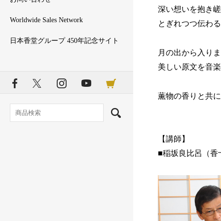
深い想いを抱き嵯
Worldwide Sales Network
とぎれつつ伝わる
日本香堂グループ 450年記念サイト
月の出から入りま
美しい原文を音楽
薫物の香りと共に
【講師】
■稲坂良比呂（香