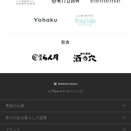
飲食
© Nippon Kodo Co., Ltd.
季節の仏事
春のお彼岸
香りのある暮らしの提案
母の日参り
アロマで手軽に「睡眠のセルフケア」
ブランド