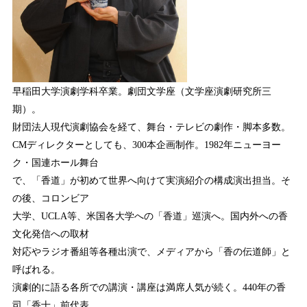
早稲⽥大学演劇学科卒業。劇団文学座（文学座演劇研究所三
期）。
財団法人現代演劇協会を経て、舞台・テレビの劇作・脚本多数。
CMディレクターとしても、300本企画制作。1982年ニューヨー
ク・国連ホール舞台
で、「香道」が初めて世界へ向けて実演紹介の構成演出担当。そ
の後、コロンビア
大学、UCLA等、米国各大学への「香道」巡演へ。国内外への香
文化発信への取材
対応やラジオ番組等各種出演で、メディアから「香の伝道師」と
呼ばれる。
演劇的に語る各所での講演・講座は満席人気が続く。440年の香
司「香十」前代表。