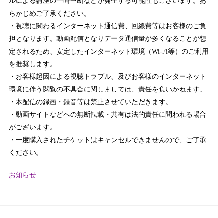
ルによる講座の一時中断などが発生する可能性もございます。あ
らかじめご了承ください。
・視聴に関わるインターネット通信費、回線費等はお客様のご負
担となります。動画配信となりデータ通信量が多くなることが想
定されるため、安定したインターネット環境（Wi-Fi等）のご利用
を推奨します。
・お客様起因による視聴トラブル、及びお客様のインターネット
環境に伴う閲覧の不具合に関しましては、責任を負いかねます。
・本配信の録画・録音等は禁止させていただきます。
・動画サイトなどへの無断転載・共有は法的責任に問われる場合
がございます。
・一度購入されたチケットはキャンセルできませんので、ご了承
ください。
カ
お知らせ
テ
ゴ
リ