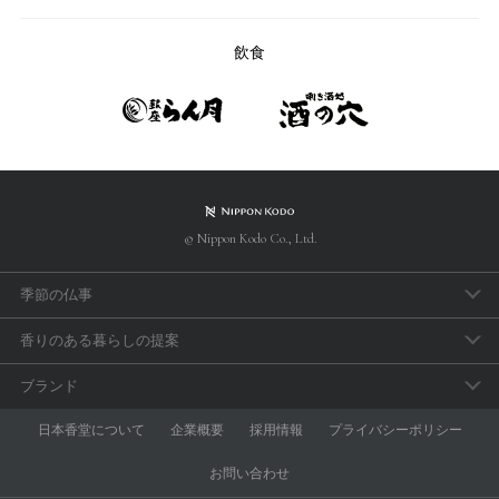
飲食
© Nippon Kodo Co., Ltd.
季節の仏事
春のお彼岸
香りのある暮らしの提案
母の日参り
アロマで手軽に「睡眠のセルフケア」
ブランド
父の日参り
おうち時間の充実に香りを取り入れよう
aroma vera
日本香堂について
企業概要
採用情報
プライバシーポリシー
お盆・新盆見舞
和の香りを楽しむ
anming
お問い合わせ