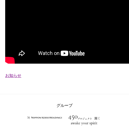
カ
お知らせ
テ
ゴ
リ
ー：
グループ