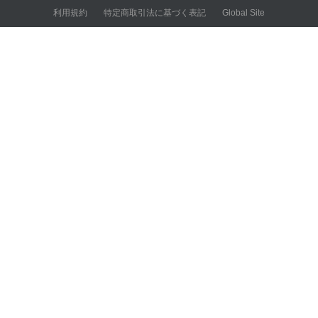
秋のお彼岸
スポーツアロマ
ESTEBAN
利用規約
特定商取引法に基づく表記
Global Site
喪中見舞い
昼と夜のアロマ習慣
nk pure
お墓参りにでかけよう！
アロマでエチケット
KODU
ご先祖様に喜びのご挨拶
バスタイムでボディケア
デトックス＆美肌作りの
マッサージオイル
花粉にアロマリフレッシュ
春の香り図鑑
母の日ギフト
父の日ギフト
梅雨のアロマ
香涼み
夏のアロマ