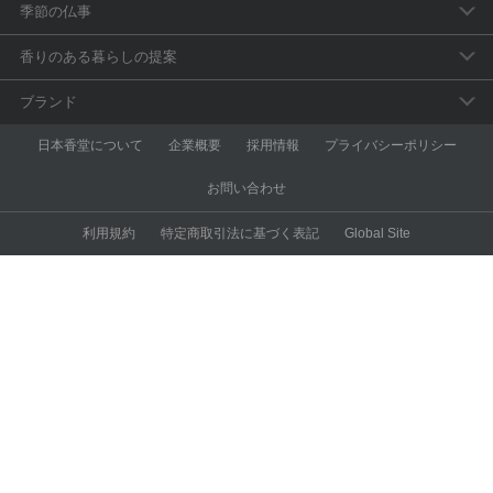
季節の仏事
春のお彼岸
香りのある暮らしの提案
母の日参り
アロマで手軽に「睡眠のセルフケア」
ブランド
父の日参り
おうち時間の充実に香りを取り入れよう
aroma vera
日本香堂について
企業概要
採用情報
プライバシーポリシー
お盆・新盆見舞
和の香りを楽しむ
anming
お問い合わせ
秋のお彼岸
スポーツアロマ
ESTEBAN
利用規約
特定商取引法に基づく表記
Global Site
喪中見舞い
昼と夜のアロマ習慣
nk pure
お墓参りにでかけよう！
アロマでエチケット
KODU
ご先祖様に喜びのご挨拶
バスタイムでボディケア
デトックス＆美肌作りの
マッサージオイル
花粉にアロマリフレッシュ