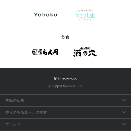
飲食
© Nippon Kodo Co., Ltd.
季節の仏事
春のお彼岸
香りのある暮らしの提案
母の日参り
アロマで手軽に「睡眠のセルフケア」
ブランド