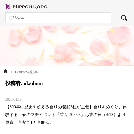
toggl
navig
nkadminの記事
投稿者:
nkadmin
2025.04.18
【300年の歴史を超える香りの老舗3社が主催】香りをめぐり、体
験する、春のマチイベント『香り博2025』お香の日（4/18）より
東京・京都で1カ月開催。