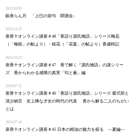
2025.02.03
銀座らん月 「上巳の節句 聞酒会」
2024.12.25
座香十オンライン講座＃48「香語り源氏物語」シリーズ梅花
（「梅枝」の帖より）・桜花（「花宴」の帖より）香歳時記
2024.10.23
座香十オンライン講座＃47 香で解く『源氏物語』の謎シリー
ズ 香からわかる感嘆の真実「匂と薫」編
2024.07.22
座香十オンライン講座＃46「香語り源氏物語」シリーズ 紫式部と
清少納言 史上稀な才女の時代の代表 香から解る二人のちがい
とは
2024.07.10
座香十オンライン講座＃45 日本の精油の魅力を探る ―夏編―