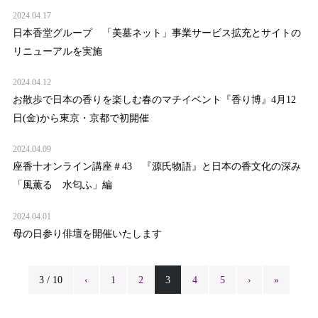
2024.04.17
日本香堂グループ 「美墓ネット」事業サービス拡充とサイトの
リニューアルを実施
2024.04.12
お散歩で日本の香りを楽しむ春のマチイベント『香り博』4月12
日(金)から東京・京都で初開催
2024.04.09
座香十オンライン講座＃43 『源氏物語』と日本の香文化の深み
「風薫る 水匂ふ」編
2024.04.01
母の日参り俳壇を開催いたします
3 / 10
‹
1
2
3
4
5
›
»