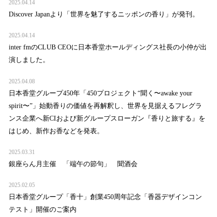
2025.04.14
Discover Japanより「世界を魅了するニッポンの香り」が発刊。
2025.04.14
inter fmのCLUB CEOに日本香堂ホールディングス社長の小仲が出
演しました。
2025.04.08
⽇本⾹堂グループ450年「450プロジェクト“聞く〜awake your
spirit〜”」始動⾹りの価値を再解釈し、世界を⾒据えるフレグラ
ンス企業へ新CIおよび新グループスローガン『⾹りと旅する』を
はじめ、新作お⾹などを発表。
2025.03.31
銀座らん月主催 「端午の節句」 聞酒会
2025.02.05
日本香堂グループ「香十」創業450周年記念「香器デザインコン
テスト」開催のご案内