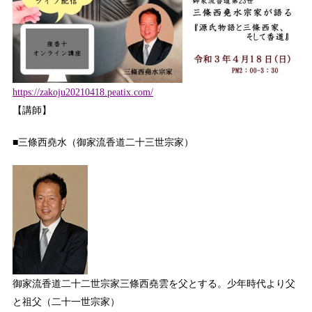
https://zakoju20210418.peatix.com/
【講師】
■三條西堯水（御家流香道二十三世宗家）
御家流香道二十二世宗家三條西堯雲を父とする。少年時代より父
と祖父（二十一世宗家）