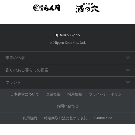
© Nippon Kodo Co., Ltd.
季節の仏事
春のお彼岸
香りのある暮らしの提案
母の日参り
アロマで手軽に「睡眠のセルフケア」
ブランド
父の日参り
おうち時間の充実に香りを取り入れよう
aroma vera
日本香堂について
企業概要
採用情報
プライバシーポリシー
お盆・新盆見舞
和の香りを楽しむ
anming
お問い合わせ
秋のお彼岸
スポーツアロマ
ESTEBAN
利用規約
特定商取引法に基づく表記
Global Site
喪中見舞い
昼と夜のアロマ習慣
nk pure