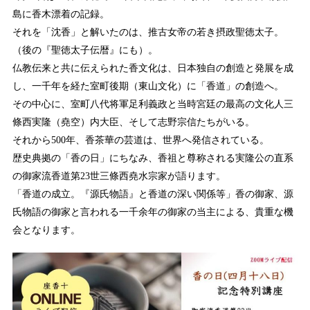
島に香木漂着の記録。
それを「沈香」と解いたのは、推古女帝の若き摂政聖徳太子。
（後の『聖徳太子伝暦』にも）。
仏教伝来と共に伝えられた香文化は、日本独自の創造と発展を成
し、一千年を経た室町後期（東山文化）に「香道」の創造へ。
その中心に、室町八代将軍足利義政と当時宮廷の最高の文化人三
條西実隆（堯空）内大臣、そして志野宗信たちがいる。
それから500年、香茶華の芸道は、世界へ発信されている。
歴史典拠の「香の日」にちなみ、香祖と尊称される実隆公の直系
の御家流香道第23世三條西堯水宗家が語ります。
「香道の成立。『源氏物語』と香道の深い関係等」香の御家、源
氏物語の御家と言われる一千余年の御家の当主による、貴重な機
会となります。