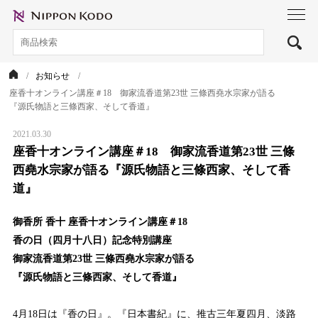
toggl
navig
お知らせ
座香十オンライン講座＃18 御家流香道第23世 三條西堯水宗家が語る
『源氏物語と三條西家、そして香道』
2021.03.30
座香十オンライン講座＃18 御家流香道第23世 三條
西堯水宗家が語る『源氏物語と三條西家、そして香
道』
御香所 香十 座香十オンライン講座＃18
香の日（四月十八日）記念特別講座
御家流香道第23世 三條西堯水宗家が語る
『源氏物語と三條西家、そして香道』
4⽉18日は『香の日』。『日本書紀』に、推古三年夏四⽉、淡路