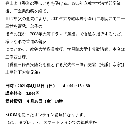
堯山より香道の手ほどきを受ける。1985年立教大学法学部卒業
後、IT企業勤務を経て、
1997年父の逝去により、2001年京都嵯峨野小倉山二尊院にて二十
三世を継承。弟子の
指導のほか、2008年大河ドラマ『篤姫』で香道を指導するなど、
様々な形で香道の普及
につとめる。龍谷大学客員教授、学習院大学非常勤講師。本名は
三條西公彦。
（香祖三條西実隆公を祖とする父先代三條西堯雲（実謙）宗家は
上皇陛下お従兄弟）
日時：2021年4月18日（日） 14：00～15：30
講座料金：3,000円
受付締切：４月16日（金）14時
ZOOMを使ったオンライン講座になります。
（PC、タブレット、スマートフォンでの視聴講座）