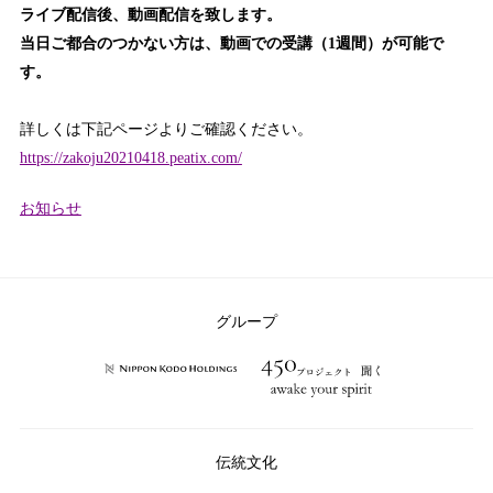
ライブ配信後、動画配信を致します。
当日ご都合のつかない方は、動画での受講（1週間）が可能で
す。
詳しくは下記ページよりご確認ください。
https://zakoju20210418.peatix.com/
カ
お知らせ
テ
ゴ
リ
ー：
グループ
伝統文化