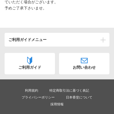
ていただく場合がございます。
予めご了承下さいませ。
ご利用ガイドメニュー
ご注文について
初めてご注文いただく方へ
ご利用ガイド
お問い合わせ
メールが届かない
領収書が欲しい
お電話での注文は出来ますか
利用規約
特定商取引法に基づく表記
注文後にキャンセルはできますか
プライバシーポリシー
日本香堂について
採用情報
お届け先の電話番号が分かりません