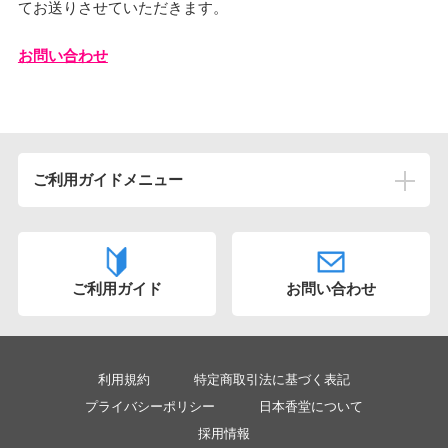
てお送りさせていただきます。
お問い合わせ
ご利用ガイドメニュー
ご注文について
初めてご注文いただく方へ
ご利用ガイド
お問い合わせ
メールが届かない
領収書が欲しい
お電話での注文は出来ますか
利用規約
特定商取引法に基づく表記
注文後にキャンセルはできますか
プライバシーポリシー
日本香堂について
採用情報
お届け先の電話番号が分かりません