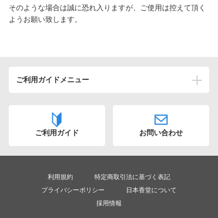
そのような場合は誠に恐れ入りますが、ご使用は控えて頂く
ようお願い致します。
ご利用ガイドメニュー
ご注文について
初めてご注文いただく方へ
ご利用ガイド
お問い合わせ
メールが届かない
領収書が欲しい
お電話での注文は出来ますか
利用規約
特定商取引法に基づく表記
注文後にキャンセルはできますか
プライバシーポリシー
日本香堂について
採用情報
お届け先の電話番号が分かりません