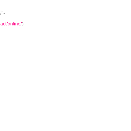
す。
act/online/
）