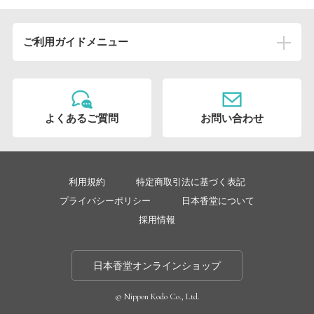
ご利用ガイドメニュー
ご注文について
初めてご注文いただく方へ
よくあるご質問
お問い合わせ
お買い物の手順
会員登録について
ポイントについて
利用規約
特定商取引法に基づく表記
確認メールが届かない
プライバシーポリシー
日本香堂について
採用情報
お支払いについて
日本香堂オンラインショップ
お支払方法について
© Nippon Kodo Co., Ltd.
領収書の発行について