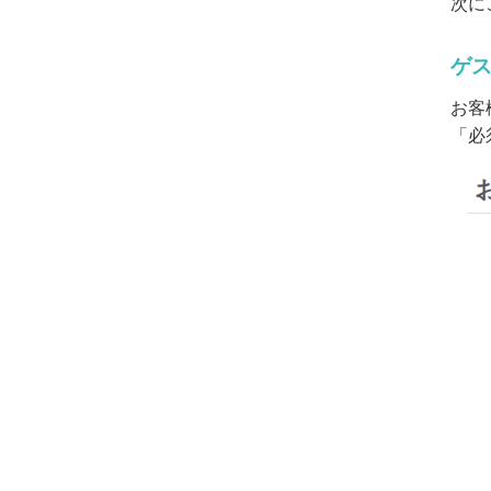
次に
ゲ
お客
「必