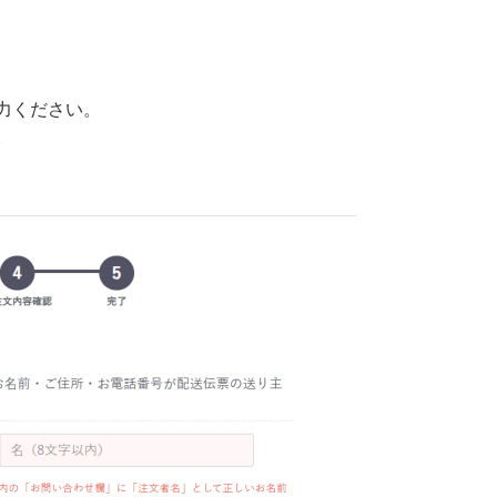
力ください。
。