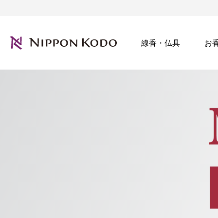
線香・仏具
お