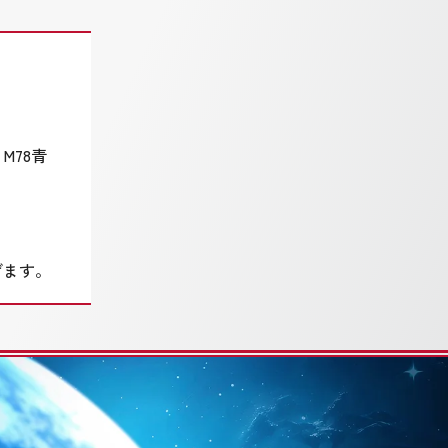
M78青
。
げます。