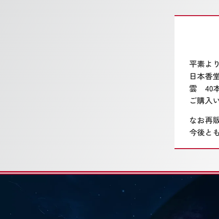
平素よ
日本香
雲 4
ご購入
なお再
今後と