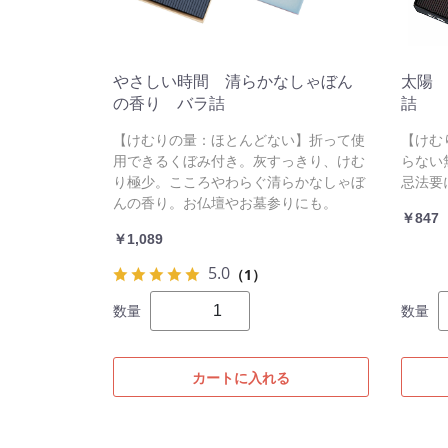
やさしい時間 清らかなしゃぼん
太陽
の香り バラ詰
詰
【けむりの量：ほとんどない】折って使
【けむ
用できるくぼみ付き。灰すっきり、けむ
らない
り極少。こころやわらぐ清らかなしゃぼ
忌法要
んの香り。お仏壇やお墓参りにも。
￥847
￥1,089
5.0
（1）
数量
数量
カートに入れる