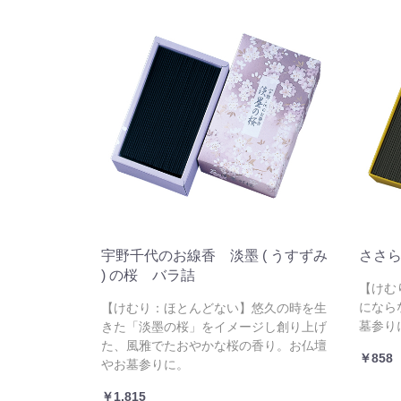
宇野千代のお線香 淡墨 ( うすずみ
ささ
) の桜 バラ詰
【けむ
になら
【けむり：ほとんどない】悠久の時を生
墓参り
きた「淡墨の桜」をイメージし創り上げ
た、風雅でたおやかな桜の香り。お仏壇
￥858
やお墓参りに。
￥1,815