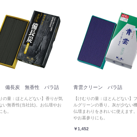
ら 備長炭 無香性 バラ詰
青雲クリーン バラ詰
りの量：ほとんどない】香りが気
【けむりの量：ほとんどない】
ない無香性(当社比)。お仏壇やお
ルグリーンの香り。灰が少ない
にも。
仏壇まわりをきれいに使えます
やお墓参りにも。
￥1,452