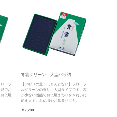
青雲クリーン 大型バラ詰
フローラ
【けむりの量：ほとんどない】フローラ
機能でお
ルグリーンの香り。大型タイプです。灰
。お仏壇
が少ない機能でお仏壇まわりをきれいに
使えます。お仏壇やお墓参りにも。
￥2,299