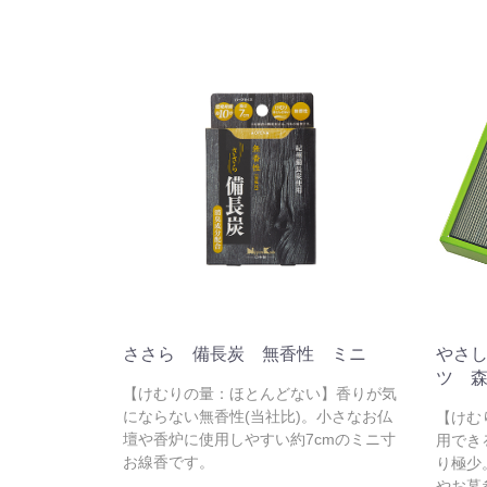
ささら 備長炭 無香性 ミニ
やさ
ツ 
【けむりの量：ほとんどない】香りが気
にならない無香性(当社比)。小さなお仏
【けむ
壇や香炉に使用しやすい約7cmのミニ寸
用でき
お線香です。
り極少
やお墓