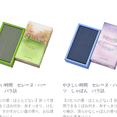
しい時間 セレーヌ・ハー
やさしい時間 セレーヌ・ハ
森 バラ詰
ツ しゃぼん バラ詰
りの量：ほとんどない】折って使
【けむりの量：ほとんどない】
るくぼみ付き。灰すっきり、けむ
用できるくぼみ付き。灰すっき
。すがすがしい森の香り。お仏壇
り極少。清らかなしゃぼんの香
参りにも。
壇やお墓参りにも。