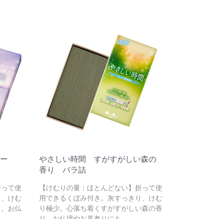
ー
やさしい時間 すがすがしい森の
香り バラ詰
折って使
【けむりの量：ほとんどない】折って使
り、けむ
用できるくぼみ付き。灰すっきり、けむ
り。お仏
り極少。心落ち着くすがすがしい森の香
り。お仏壇やお墓参りにも。