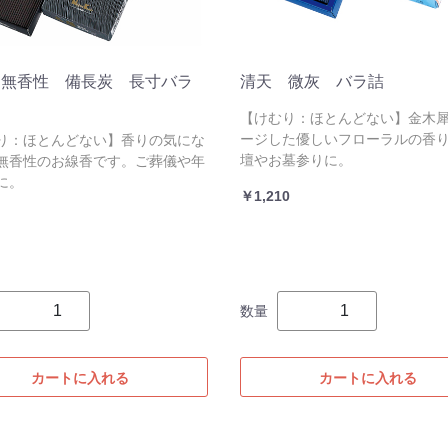
 無香性 備長炭 長寸バラ
清天 微灰 バラ詰
【けむり：ほとんどない】金木
ージした優しいフローラルの香
り：ほとんどない】香りの気にな
壇やお墓参りに。
無香性のお線香です。ご葬儀や年
に。
￥1,210
数量
カートに入れる
カートに入れる