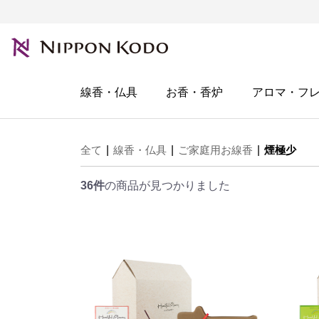
線香・仏具
お香・香炉
アロマ・フ
全て
|
線香・仏具
|
ご家庭用お線香
|
煙極少
36件
の商品が見つかりました