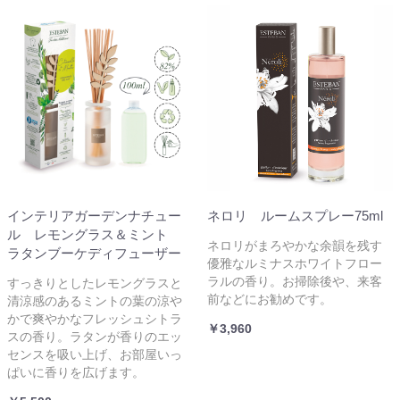
インテリアガーデンナチュー
ネロリ ルームスプレー75ml
ル レモングラス＆ミント
ネロリがまろやかな余韻を残す
ラタンブーケディフューザー
優雅なルミナスホワイトフロー
ラルの香り。お掃除後や、来客
すっきりとしたレモングラスと
前などにお勧めです。
清涼感のあるミントの葉の涼や
かで爽やかなフレッシュシトラ
￥3,960
スの香り。ラタンが香りのエッ
センスを吸い上げ、お部屋いっ
ぱいに香りを広げます。