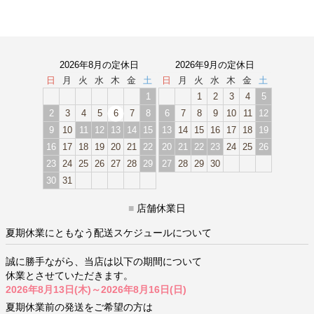
2026年8月の定休日
2026年9月の定休日
日
月
火
水
木
金
土
日
月
火
水
木
金
土
1
1
2
3
4
5
2
3
4
5
6
7
8
6
7
8
9
10
11
12
9
10
11
12
13
14
15
13
14
15
16
17
18
19
16
17
18
19
20
21
22
20
21
22
23
24
25
26
23
24
25
26
27
28
29
27
28
29
30
30
31
■
店舗休業日
夏期休業にともなう配送スケジュールについて
誠に勝手ながら、当店は以下の期間について
休業とさせていただきます。
2026年8月13日(木)～2026年8月16日(日)
夏期休業前の発送をご希望の方は