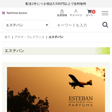
配送1件につき税込5,500円以上で送料無料
Menu
0
会員登録
マイページ
カート
全て
|
アロマ・フレグランス
|
エステバン
エステバン