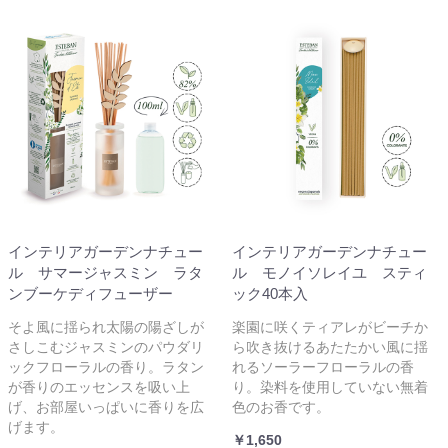
インテリアガーデンナチュー
インテリアガーデンナチュー
ル サマージャスミン ラタ
ル モノイソレイユ スティ
ンブーケディフューザー
ック40本入
そよ風に揺られ太陽の陽ざしが
楽園に咲くティアレがビーチか
さしこむジャスミンのパウダリ
ら吹き抜けるあたたかい風に揺
ックフローラルの香り。ラタン
れるソーラーフローラルの香
が香りのエッセンスを吸い上
り。染料を使用していない無着
げ、お部屋いっぱいに香りを広
色のお香です。
げます。
￥1,650