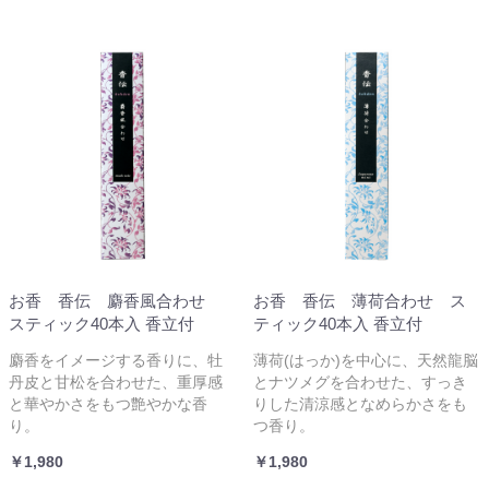
お香 香伝 麝香風合わせ
お香 香伝 薄荷合わせ ス
スティック40本入 香立付
ティック40本入 香立付
麝香をイメージする香りに、牡
薄荷(はっか)を中心に、天然龍脳
丹皮と甘松を合わせた、重厚感
とナツメグを合わせた、すっき
と華やかさをもつ艶やかな香
りした清涼感となめらかさをも
り。
つ香り。
￥1,980
￥1,980