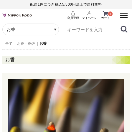
配送1件につき税込5,500円以上で送料無料
Menu
0
会員登録
マイページ
カート
全て
|
お香・香炉
|
お香
お香