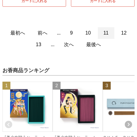
カートに入れる
カートに入れる
最初へ
前へ
...
9
10
11
12
13
...
次へ
最後へ
お香商品ランキング
1
2
3