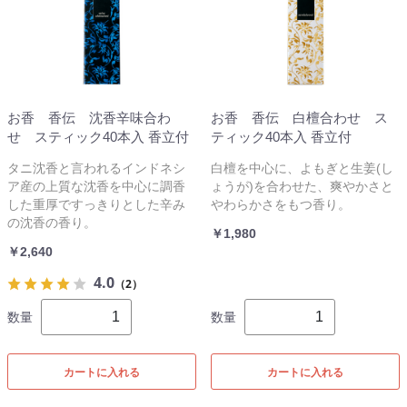
お香 香伝 沈香辛味合わ
お香 香伝 白檀合わせ ス
せ スティック40本入 香立付
ティック40本入 香立付
タニ沈香と言われるインドネシ
白檀を中心に、よもぎと生姜(し
ア産の上質な沈香を中心に調香
ょうが)を合わせた、爽やかさと
した重厚ですっきりとした辛み
やわらかさをもつ香り。
の沈香の香り。
￥1,980
￥2,640
4.0
（2）
数量
数量
カートに入れる
カートに入れる