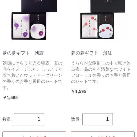
夢の夢ギフト 朝露
夢の夢ギフト 薄紅
朝顔にきらりと光る朝露。夏の
うららかな陽射しの中で咲き誇
滴をイメージした、しっとりと
る梅。品のある清楚なホワイト
落ち着いたウッディーグリーン
フローラルの香りのお香と香皿
の香りのお香と香皿のセットで
のセットです。
す。
￥1,595
￥1,595
数量
数量