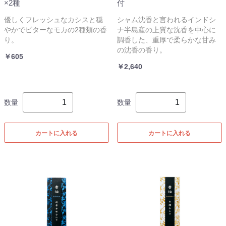
×2種
付
優しくフレッシュなカシスと穏
シャム沈香と言われるインドシ
やかでビターなモカの2種類の香
ナ半島産の上質な沈香を中心に
り。
調香した、重厚で柔らかな甘み
の沈香の香り。
￥605
￥2,640
数量
数量
カートに入れる
カートに入れる