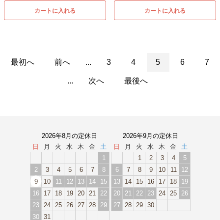
カートに入れる
カートに入れる
最初へ
前へ
...
3
4
5
6
7
...
次へ
最後へ
2026年8月の定休日
2026年9月の定休日
日
月
火
水
木
金
土
日
月
火
水
木
金
土
1
1
2
3
4
5
2
3
4
5
6
7
8
6
7
8
9
10
11
12
9
10
11
12
13
14
15
13
14
15
16
17
18
19
16
17
18
19
20
21
22
20
21
22
23
24
25
26
23
24
25
26
27
28
29
27
28
29
30
30
31