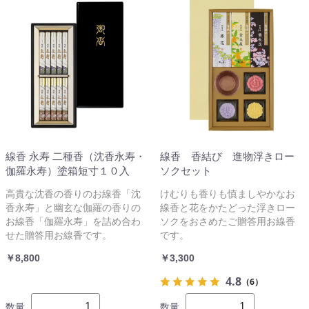
線香 永寿 二種香（沈香永寿・
線香 香結び 進物浮きロー
伽羅永寿）塗箱短寸１０入
ソクセット
高貴な沈香の香りのお線香「沈
けむりも香りも慎ましやかなお
香永寿」と幽玄な伽羅の香りの
線香と花をかたどった浮きロー
お線香「伽羅永寿」を詰め合わ
ソクをおさめたご贈答用お線香
せた贈答用お線香です。
です。
￥8,800
￥3,300
4.8
（6）
数量
数量