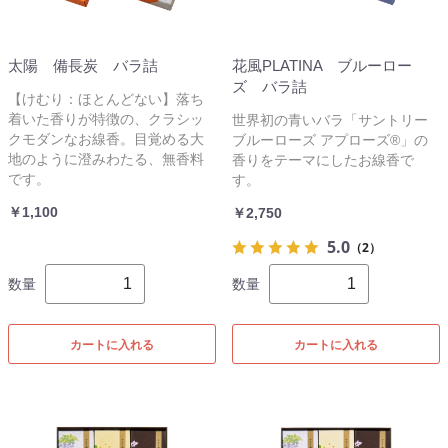
太陽 備長炭 バラ詰
花風PLATINA ブルーロー
ズ バラ詰
【けむり：ほとんどない】落ち
着いた香りが特徴の、クラシッ
世界初の青いバラ「サントリー
クモダンなお線香。目覚める大
ブルーローズ アプローズ®」の
地のように澄みわたる、無香料
香りをテーマにしたお線香で
です。
す。
￥1,100
￥2,750
5.0
（2）
数量
数量
カートに入れる
カートに入れる