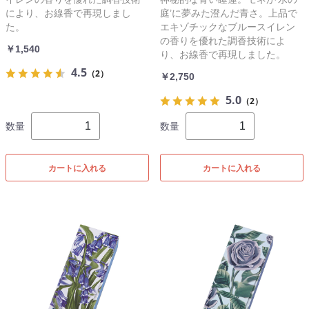
により、お線香で再現しまし
庭’に夢みた澄んだ青さ。上品で
た。
エキゾチックなブルースイレン
の香りを優れた調香技術によ
￥1,540
り、お線香で再現しました。
4.5
（2）
￥2,750
5.0
（2）
数量
数量
カートに入れる
カートに入れる