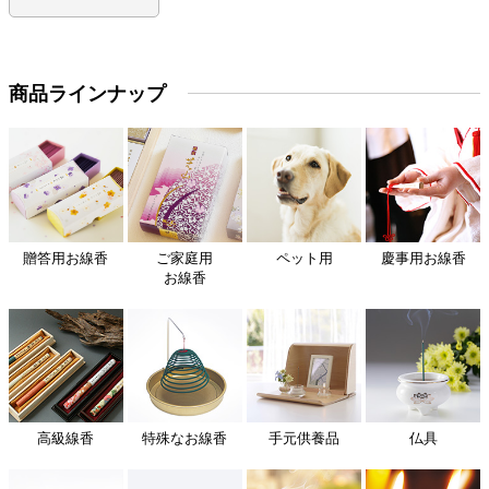
商品ラインナップ
贈答用お線香
ご家庭用
ペット用
慶事用お線香
お線香
高級線香
特殊なお線香
手元供養品
仏具