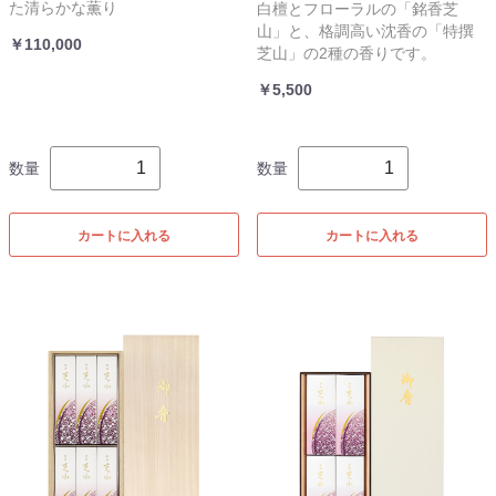
た清らかな薫り
白檀とフローラルの「銘香芝
山」と、格調高い沈香の「特撰
￥110,000
芝山」の2種の香りです。
￥5,500
数量
数量
カートに入れる
カートに入れる