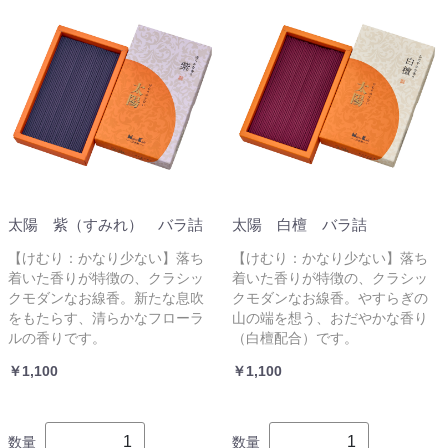
太陽 紫（すみれ） バラ詰
太陽 白檀 バラ詰
【けむり：かなり少ない】落ち
【けむり：かなり少ない】落ち
着いた香りが特徴の、クラシッ
着いた香りが特徴の、クラシッ
クモダンなお線香。新たな息吹
クモダンなお線香。やすらぎの
をもたらす、清らかなフローラ
山の端を想う、おだやかな香り
ルの香りです。
（白檀配合）です。
￥1,100
￥1,100
数量
数量