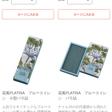
カートに入れる
カートに入れる
花風PLATINA ブルースイレ
花風PLATINA ブルースイレ
ン 小型バラ詰
ン バラ詰
上品でエキゾチックなブルース
ナイル川の古代遺跡から現れた
イレンの香りを優れた調香技術
神秘的な青い睡蓮。モネが‘水の