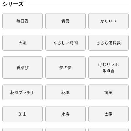
シリーズ
毎日香
青雲
かたりべ
天壇
やさしい時間
ささら備長炭
けむりラボ
香結び
夢の夢
氷点香
花風プラチナ
花風
司薫
芝山
永寿
太陽