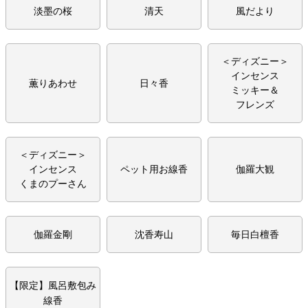
淡墨の桜
清天
風だより
＜ディズニー＞
インセンス
薫りあわせ
日々香
ミッキー＆
フレンズ
＜ディズニー＞
ペット用お線香
伽羅大観
インセンス
くまのプーさん
伽羅金剛
沈香寿山
毎日白檀香
【限定】風呂敷包み
線香