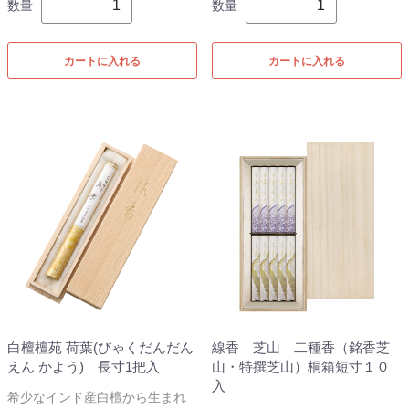
数量
数量
カートに入れる
カートに入れる
白檀檀苑 荷葉(びゃくだんだん
線香 芝山 二種香（銘香芝
えん かよう) 長寸1把入
山・特撰芝山）桐箱短寸１０
入
希少なインド産白檀から生まれ