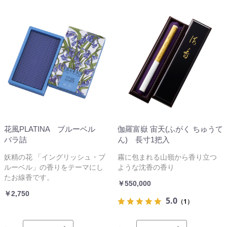
花風PLATINA ブルーベル
伽羅富嶽 宙天(ふがく ちゅうて
バラ詰
ん) 長寸1把入
妖精の花 「イングリッシュ・ブ
霧に包まれる山嶺から香り立つ
ルーベル」の香りをテーマにし
ような沈香の香り
たお線香です。
￥550,000
￥2,750
5.0
（1）